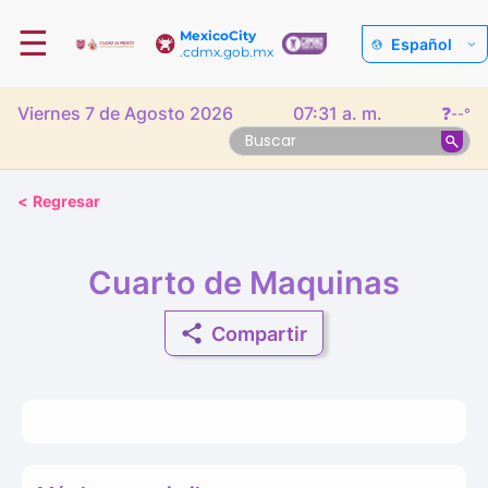
☰
MexicoCity
Español
.cdmx.gob.mx
Viernes 7 de Agosto 2026
07:31 a. m.
❓
--°
<
Regresar
Cuarto de Maquinas
Compartir