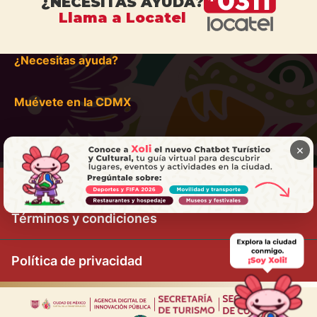
¿NECESITAS AYUDA?
Llama a Locatel
¿Necesitas ayuda?
Muévete en la CDMX
×
Términos y condiciones
Política de privacidad
|
|
|
|