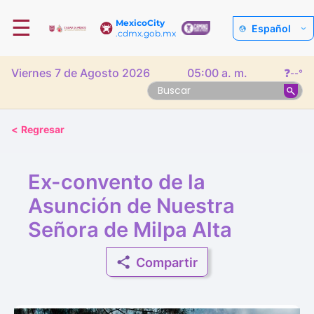
☰
MexicoCity
Español
.cdmx.gob.mx
Viernes 7 de Agosto 2026
05:00 a. m.
❓
--°
<
Regresar
Ex-convento de la
Asunción de Nuestra
Señora de Milpa Alta
Compartir