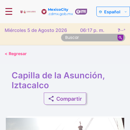
☰
MexicoCity
Español
.cdmx.gob.mx
Miércoles 5 de Agosto 2026
06:17 p. m.
❓
--°
<
Regresar
Capilla de la Asunción,
Iztacalco
Compartir