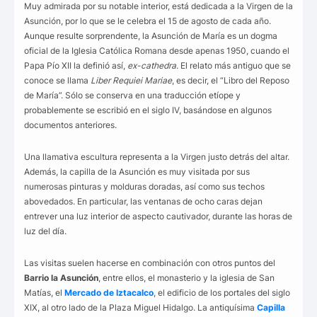
Muy admirada por su notable interior, está dedicada a la Virgen de la
Asunción, por lo que se le celebra el 15 de agosto de cada año.
Aunque resulte sorprendente, la Asunción de María es un dogma
oficial de la Iglesia Católica Romana desde apenas 1950, cuando el
Papa Pío XII la definió así,
ex-cathedra
. El relato más antiguo que se
conoce se llama
Liber Requiei Mariae
, es decir, el “Libro del Reposo
de María”. Sólo se conserva en una traducción etíope y
probablemente se escribió en el siglo IV, basándose en algunos
documentos anteriores.
Una llamativa escultura representa a la Virgen justo detrás del altar.
Además, la capilla de la Asunción es muy visitada por sus
numerosas pinturas y molduras doradas, así como sus techos
abovedados. En particular, las ventanas de ocho caras dejan
entrever una luz interior de aspecto cautivador, durante las horas de
luz del día.
Las visitas suelen hacerse en combinación con otros puntos del
Barrio la Asunción
, entre ellos, el monasterio y la iglesia de San
Matías, el
Mercado de Iztacalco
, el edificio de los portales del siglo
XIX, al otro lado de la Plaza Miguel Hidalgo. La antiquísima
Capilla