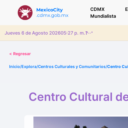
CDMX
E
MexicoCity
.cdmx.gob.mx
Mundialista
Jueves 6 de Agosto 2026
05:27 p. m.
❓
--°
<
Regresar
Inicio
/
Explora
/
Centros Culturales y Comunitarios
/
Centro Cul
Centro Cultural d