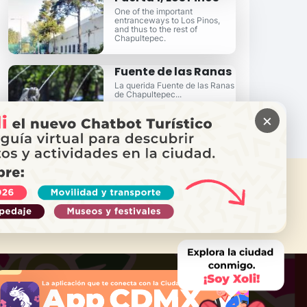
One of the important
entranceways to Los Pinos,
and thus to the rest of
Chapultepec.
Fuente de las Ranas
La querida Fuente de las Ranas
de Chapultepec...
×
ITAS AYUDA?
ama a Locatel