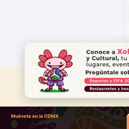
¿NECES
Ll
Muévete en la CDMX