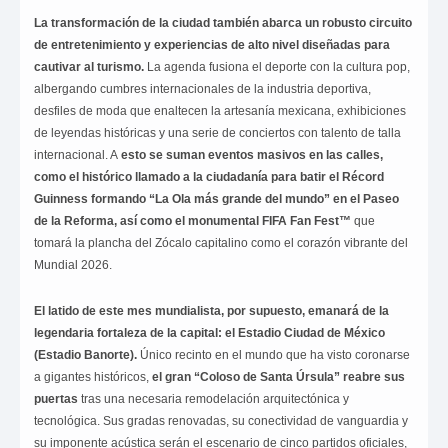
La transformación de la ciudad también abarca un robusto circuito
de entretenimiento y experiencias de alto nivel diseñadas para
cautivar al turismo.
La agenda fusiona el deporte con la cultura pop,
albergando cumbres internacionales de la industria deportiva,
desfiles de moda que enaltecen la artesanía mexicana, exhibiciones
de leyendas históricas y una serie de conciertos con talento de talla
internacional. A
esto se suman eventos masivos en las calles,
como el histórico llamado a la ciudadanía para batir el Récord
Guinness formando “La Ola más grande del mundo” en el Paseo
de la Reforma, así como el monumental FIFA Fan Fest™
que
tomará la plancha del Zócalo capitalino como el corazón vibrante del
Mundial 2026.
El latido de este mes mundialista, por supuesto, emanará de la
legendaria fortaleza de la capital: el Estadio Ciudad de México
(Estadio Banorte).
Único recinto en el mundo que ha visto coronarse
a gigantes históricos,
el gran “Coloso de Santa Úrsula” reabre sus
puertas
tras una necesaria remodelación arquitectónica y
tecnológica. Sus gradas renovadas, su conectividad de vanguardia y
su imponente acústica serán el escenario de cinco partidos oficiales,