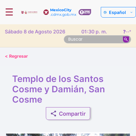
☰
MexicoCity
Español
.cdmx.gob.mx
Sábado 8 de Agosto 2026
01:30 p. m.
❓
--°
<
Regresar
Templo de los Santos
Cosme y Damián, San
Cosme
Compartir