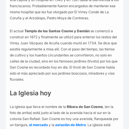
franciscanos. Probablemente fueron encargados de mantener ese
mismo hospital que les fue otorgado por El Virrey Conde de La
Coruña y el Arzobispo, Pedro Moya de Contreras.
El actual
Templo de los Santos Cosme y Damián
se comenzó a
construir en 1672 y finalmente se utilizó para enterrar los restos del
Virrey Juan Vázquez de Acuña cuando murió en 1734. Se dice que
asistía regularmente a misa allí. Con el paso del tiempo, las tierras
de cultivo y los huertos circundantes se convirtieron, no solo en
calles de la ciudad, sino en los famosos jardines (tívolis) por los que
San Cosme es recordado hoy en día. El tívoli de San Cosme había
sido el más apreciado por sus jardines boscosos, miradores y vías
fluviales.
La Iglesia hoy
La iglesia que lleva el nombre de la
Ribera de San Cosme
, (en la
foto de arriba) está justo al lado de la avenida hacia el sur en la
colonia San Rafael. San Cosme es hoy una avenida, flanqueada por
un tianguis,
el mercado
y la
estación de Metro
. La iglesia está