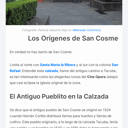
Fotografía: Patricia Alzuarte Díaz en
Wikimedia Commons.
Los Orígenes de San Cosme
En verdad no hay barrio de San Cosme.
Limita al norte con
Santa Maria la Ribera
y al sur con la colonia
San
Rafael
. Entender esta
calzada
, tramo del antiguo camino a Tacuba,
es tan interesante como las elegantes ruinas del
Cine Opera
(abajo)
que casi eclipsa la iglesia original de la zona.
El Antiguo Pueblito en la Calzada
Se dice que el antiguo pueblo de San Cosme se originó en 1524
cuando Hernán Cortés distribuía tierras para huertos y tierras de
cultivo. Este pueblo originario, a lo largo de la calzada Tacuba, tenía
una capilla y un hospital en 1540 y en 1581 daba la bienvenida a los