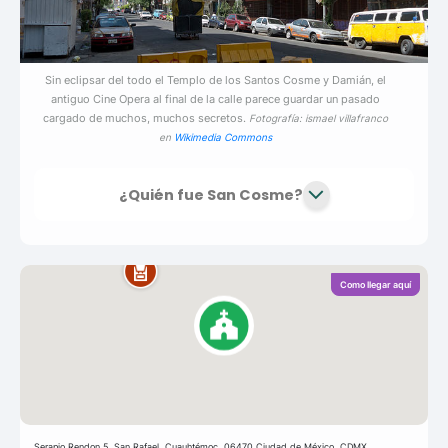
Sin eclipsar del todo el Templo de los Santos Cosme y Damián, el
antiguo Cine Opera al final de la calle parece guardar un pasado
cargado de muchos, muchos secretos.
Fotografía: ismael villafranco
en
Wikimedia Commons
¿Quién fue San Cosme?
Como llegar aquí
Serapio Rendon 5, San Rafael, Cuauhtémoc, 06470 Ciudad de México, CDMX