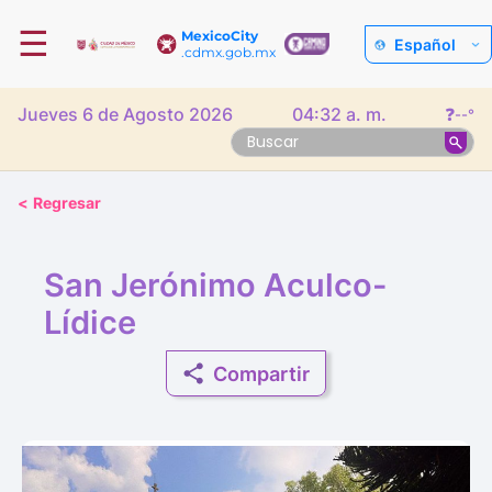
☰
MexicoCity
Español
.cdmx.gob.mx
Jueves 6 de Agosto 2026
04:32 a. m.
❓
--°
<
Regresar
San Jerónimo Aculco-
Lídice
Compartir