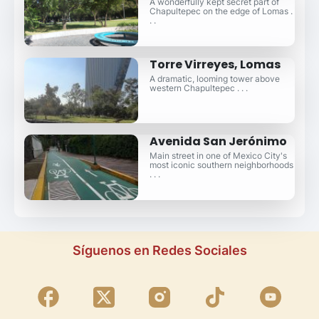
A wonderfully kept secret part of
Chapultepec on the edge of Lomas .
. .
Torre Virreyes, Lomas
A dramatic, looming tower above
western Chapultepec . . .
Avenida San Jerónimo
Main street in one of Mexico City's
most iconic southern neighborhoods
. . .
Síguenos en Redes Sociales