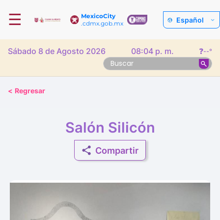
☰
MexicoCity
Español
.cdmx.gob.mx
Sábado 8 de Agosto 2026
08:04 p. m.
❓
--°
<
Regresar
Salón Silicón
Compartir