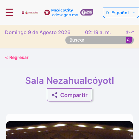
☰
MexicoCity
Español
.cdmx.gob.mx
Domingo 9 de Agosto 2026
02:19 a. m.
❓
--°
<
Regresar
Sala Nezahualcóyotl
Compartir