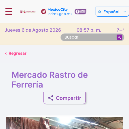
☰
MexicoCity
Español
.cdmx.gob.mx
Jueves 6 de Agosto 2026
08:57 p. m.
❓
--°
<
Regresar
Mercado Rastro de
Ferrería
Compartir