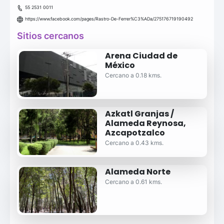
55 2531 0011
https://www.facebook.com/pages/Rastro-De-Ferrer%C3%ADa/275176719190492
Sitios cercanos
Arena Ciudad de
México
Cercano a 0.18 kms.
Azkatl Granjas /
Alameda Reynosa,
Azcapotzalco
Cercano a 0.43 kms.
Alameda Norte
Cercano a 0.61 kms.