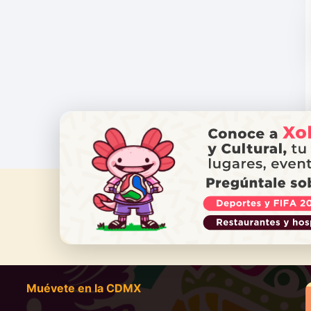
¿NECES
Ll
Muévete en la CDMX