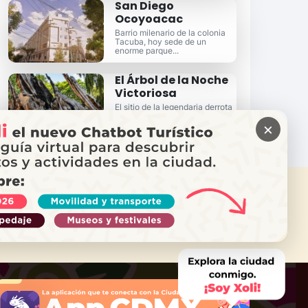
San Diego
Ocoyoacac
Barrio milenario de la colonia
Tacuba, hoy sede de un
enorme parque...
El Árbol de la Noche
Victoriosa
El sitio de la legendaria derrota
de Hernán Cortés en 1520, a lo
×
largo de la antigua calzada.
ITAS AYUDA?
ama a Locatel