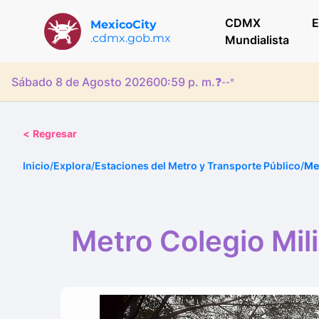
CDMX
E
MexicoCity
.cdmx.gob.mx
Mundialista
Sábado 8 de Agosto 2026
00:59 p. m.
❓
--°
<
Regresar
Inicio
/
Explora
/
Estaciones del Metro y Transporte Público
/
Met
Metro Colegio Mili