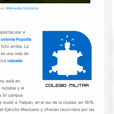
r en
Wikimedia Commons.
spectacular e
a
colonia Popotla
 foto arriba. La
y es una más de
rica
calzada
no está en
 notable y el
a
.
El campus
se mudó a Tlalpan, en el sur de la ciudad, en 1976.
del Ejército Mexicano y ofrecen recorridos por las