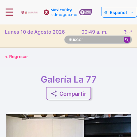
☰
MexicoCity
Español
.cdmx.gob.mx
Lunes 10 de Agosto 2026
00:49 a. m.
❓
--°
<
Regresar
Galería La 77
Compartir