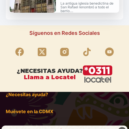
La antigua iglesia benedictina de
San Rafael renombró a todo el
barrio....
Síguenos en Redes Sociales
¿NECESITAS AYUDA?
Llama a Locatel
¿Necesitas ayuda?
Muévete en la CDMX