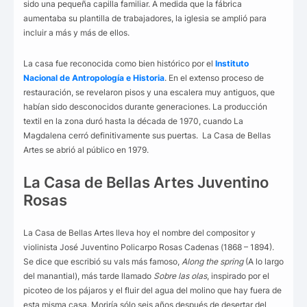
sido una pequeña capilla familiar. A medida que la fábrica
aumentaba su plantilla de trabajadores, la iglesia se amplió para
incluir a más y más de ellos.
La casa fue reconocida como bien histórico por el
Instituto
Nacional de Antropología e Historia
. En el extenso proceso de
restauración, se revelaron pisos y una escalera muy antiguos, que
habían sido desconocidos durante generaciones. La producción
textil en la zona duró hasta la década de 1970, cuando La
Magdalena cerró definitivamente sus puertas. La Casa de Bellas
Artes se abrió al público en 1979.
La Casa de Bellas Artes Juventino
Rosas
La Casa de Bellas Artes lleva hoy el nombre del compositor y
violinista José Juventino Policarpo Rosas Cadenas (1868 – 1894).
Se dice que escribió su vals más famoso,
Along the spring
(A lo largo
del manantial), más tarde llamado
Sobre las olas
, inspirado por el
picoteo de los pájaros y el fluir del agua del molino que hay fuera de
esta misma casa. Moriría sólo seis años después de desertar del