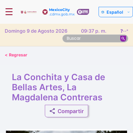
☰
MexicoCity
Español
.cdmx.gob.mx
Domingo 9 de Agosto 2026
09:37 p. m.
❓
--°
<
Regresar
La Conchita y Casa de
Bellas Artes, La
Magdalena Contreras
Compartir