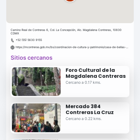
Camino Real de Contreras 6, Col. La Concepción, Alc. Magdalena Contreras, 10830
CDMX
+52 (55) 5630 9155
https://mcontreras.gob.mx/bs/coordinacion-de-cultura-y-patrimonio/casa-de-bellas-artes-juventino-rosas/
Sitios cercanos
Foro Cultural de la
Magdalena Contreras
Cercano a 0.17 kms.
Mercado 384
Contreras La Cruz
Cercano a 0.22 kms.