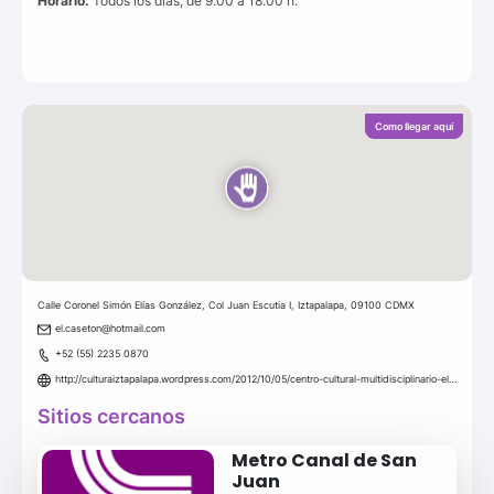
Horario:
Todos los días, de 9.00 a 18.00 h.
Como llegar aquí
Calle Coronel Simón Elías González, Col Juan Escutia I, Iztapalapa, 09100 CDMX
el.caseton@hotmail.com
+52 (55) 2235 0870
http://culturaiztapalapa.wordpress.com/2012/10/05/centro-cultural-multidisciplinario-el-caseton-2/
Sitios cercanos
Metro Canal de San
Juan