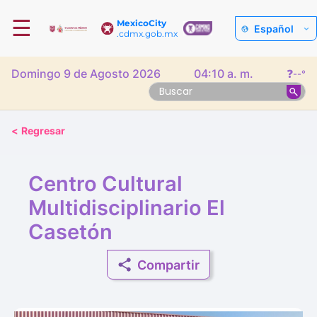
☰
MexicoCity
Español
.cdmx.gob.mx
Domingo 9 de Agosto 2026
04:10 a. m.
❓
--°
<
Regresar
Centro Cultural
Multidisciplinario El
Casetón
Compartir