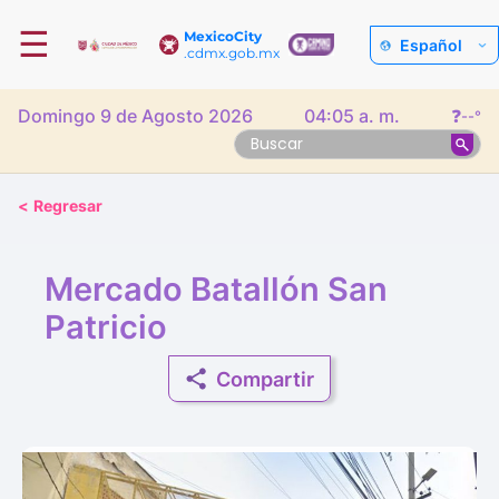
☰
MexicoCity
Español
.cdmx.gob.mx
Domingo 9 de Agosto 2026
04:05 a. m.
❓
--°
<
Regresar
Mercado Batallón San
Patricio
Compartir