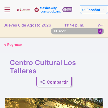
☰
MexicoCity
Español
.cdmx.gob.mx
Jueves 6 de Agosto 2026
11:44 p. m.
❓
--°
<
Regresar
Centro Cultural Los
Talleres
Compartir