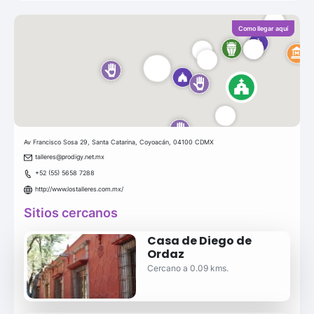
Como llegar aquí
Av Francisco Sosa 29, Santa Catarina, Coyoacán, 04100 CDMX
talleres@prodigy.net.mx
+52 (55) 5658 7288
http://www.lostalleres.com.mx/
Sitios cercanos
Casa de Diego de
Ordaz
Cercano a 0.09 kms.