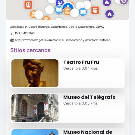
Xicoténcatl 9, Centro Histórico, Cuauhtémoc, 06018 Cuauhtemoc, CDMX
(55) 5512 0946
http://www.senado.gob.mx/64/sobre_el_senado/sede_y_patrimonio_historico
Sitios cercanos
Teatro Fru Fru
Cercano a 0.04 kms.
Museo del Telégrafo
Cercano a 0.05 kms.
Museo Nacional de