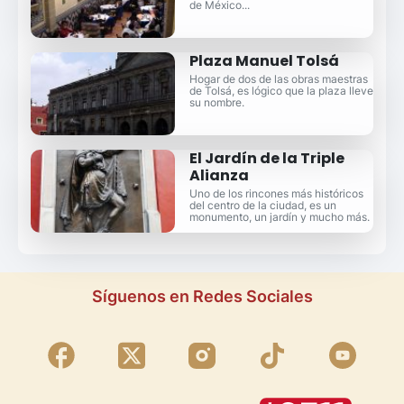
de México...
Plaza Manuel Tolsá
Hogar de dos de las obras maestras
de Tolsá, es lógico que la plaza lleve
su nombre.
El Jardín de la Triple
Alianza
Uno de los rincones más históricos
del centro de la ciudad, es un
monumento, un jardín y mucho más.
Síguenos en Redes Sociales