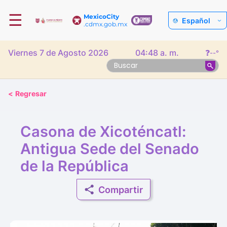
☰
MexicoCity
Español
.cdmx.gob.mx
Viernes 7 de Agosto 2026
04:48 a. m.
❓
--°
<
Regresar
Casona de Xicoténcatl:
Antigua Sede del Senado
de la República
Compartir