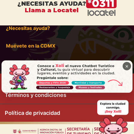
¿NECESITAS AYUDA?
Llama a Locatel
¿Necesitas ayuda?
Muévete en la CDMX
×
Términos y condiciones
Política de privacidad
|
|
|
|