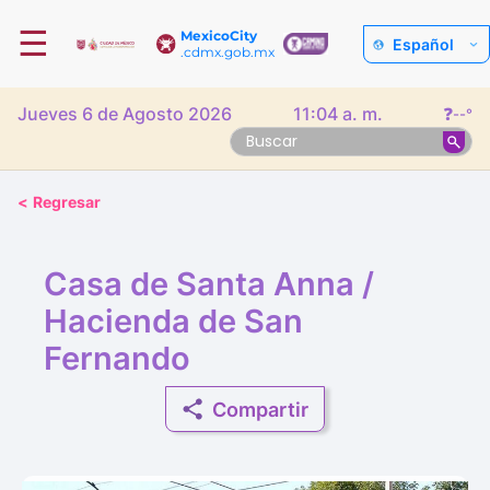
☰
MexicoCity
Español
.cdmx.gob.mx
Jueves 6 de Agosto 2026
11:04 a. m.
❓
--°
<
Regresar
Casa de Santa Anna /
Hacienda de San
Fernando
Compartir