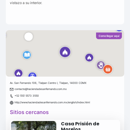
vistazo a su interior.
Como llegar aquí
Av. San Fernando 106, Tlalpan Centro I, Tlalpan, 14000 CDMX
contacto@haciendadesanfernando.com.mx
+52 (55) 5573 3550
http://www.haciendadesanfernando.com.mx/english/index.html
Sitios cercanos
Casa Prisión de
Morelos