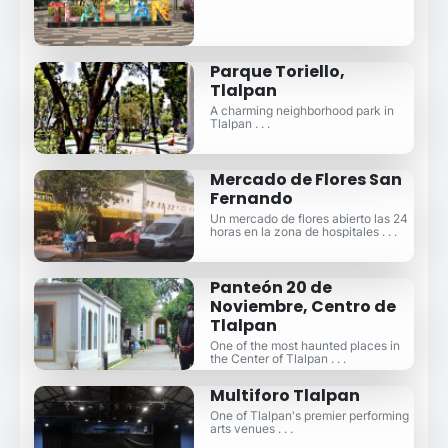
Parque Toriello,
Tlalpan
A charming neighborhood park in
Tlalpan . . .
Mercado de Flores San
Fernando
Un mercado de flores abierto las 24
horas en la zona de hospitales . . .
Panteón 20 de
Noviembre, Centro de
Tlalpan
One of the most haunted places in
the Center of Tlalpan . . .
Multiforo Tlalpan
One of Tlalpan's premier performing
arts venues . . .