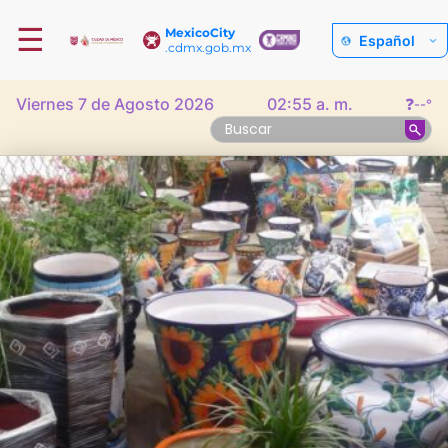
☰
MexicoCity
Español
.cdmx.gob.mx
Viernes 7 de Agosto 2026
02:55 a. m.
❓
--°