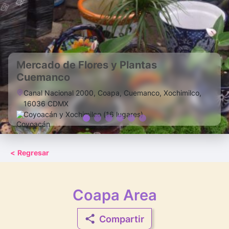
Mercado de Flores y Plantas
Cuemanco
Canal Nacional 2000, Coapa, Cuemanco, Xochimilco,
16036 CDMX
Coyoacán y Xochimilco (16 lugares)
<
Regresar
Coapa Area
Compartir