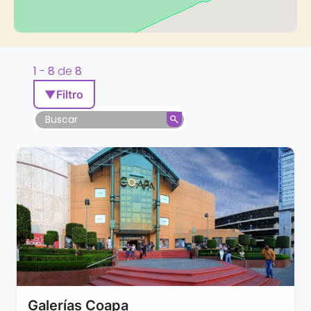
1
-
8
de
8
▼
Filtro
Galerías Coapa