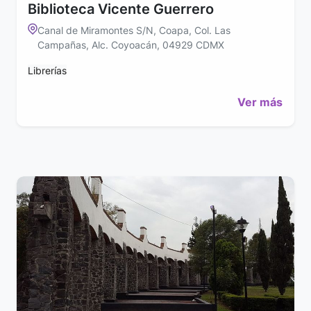
Biblioteca Vicente Guerrero
Canal de Miramontes S/N, Coapa, Col. Las
Campañas, Alc. Coyoacán, 04929 CDMX
Librerías
Ver más