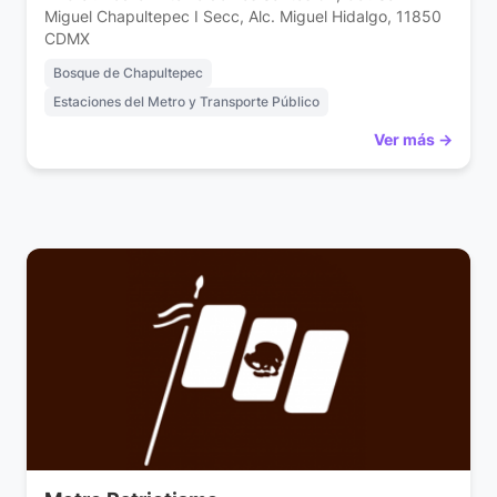
Miguel Chapultepec I Secc, Alc. Miguel Hidalgo, 11850
CDMX
Bosque de Chapultepec
Estaciones del Metro y Transporte Público
Ver más →