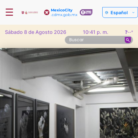
☰
MexicoCity
Español
.cdmx.gob.mx
Sábado 8 de Agosto 2026
10:41 p. m.
❓
--°