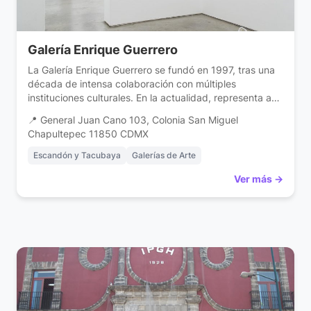
Galería Enrique Guerrero
La Galería Enrique Guerrero se fundó en 1997, tras una
década de intensa colaboración con múltiples
instituciones culturales. En la actualidad, representa a
un grupo de jóvenes artistas de la escena emergente.
📍 General Juan Cano 103, Colonia San Miguel
Explora todas las disciplinas actuales de las artes
Chapultepec 11850 CDMX
visuales. Los visitantes encontrarán pintura, escultura,
fotografía, vídeo, instalación y medios digitales entre las
Escandón y Tacubaya
Galerías de Arte
exposiciones […]
Ver más →