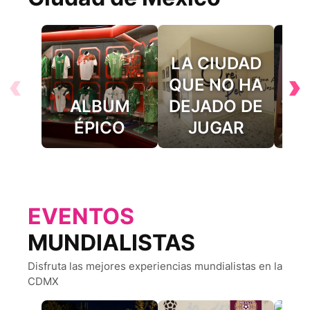
LA CIUDAD
‹
›
QUE NO HA
ALBUM
DEJADO DE
Le
ÉPICO
JUGAR
Fút
EVENTOS
MUNDIALISTAS
Disfruta las mejores experiencias mundialistas en la
CDMX