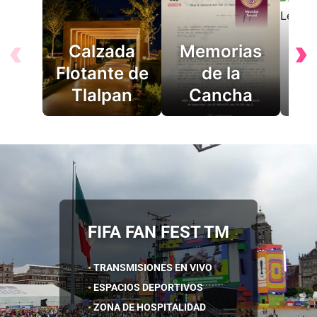
‹
›
Calzada
Memorias
El 
Flotante de
de la
de
Tlalpan
Cancha
Ca
FIFA FAN FEST TM
Transmisiones en vivo
Espacios deportivos
Zona de hospitalidad