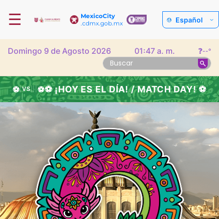
☰
MexicoCity
Español
.cdmx.gob.mx
Domingo 9 de Agosto 2026
01:47 a. m.
❓
--°
⚽ ¡HOY ES EL DÍA! / MATCH DAY! ⚽
⚽
⚽
|
VS
|
|
|