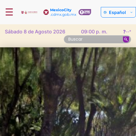
☰
MexicoCity
Español
.cdmx.gob.mx
Sábado 8 de Agosto 2026
09:00 p. m.
❓
--°