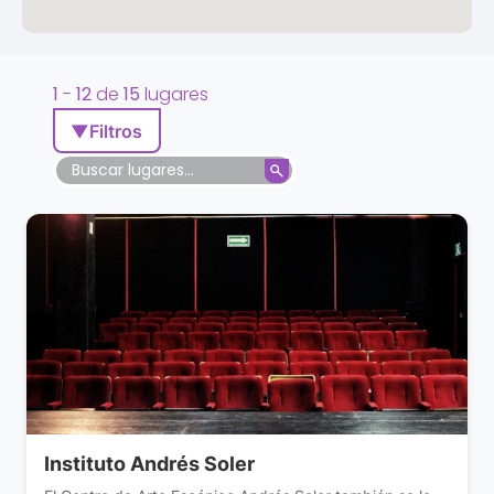
1
-
12
de
15
lugares
▼
Filtros
Instituto Andrés Soler