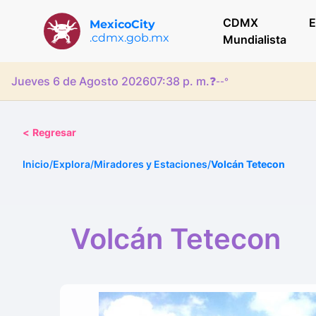
CDMX
E
MexicoCity
.cdmx.gob.mx
Mundialista
Jueves 6 de Agosto 2026
07:38 p. m.
❓
--°
<
Regresar
Inicio
/
Explora
/
Miradores y Estaciones
/
Volcán Tetecon
Volcán Tetecon