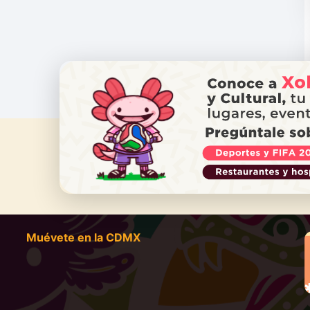
¿NECES
Ll
Muévete en la CDMX