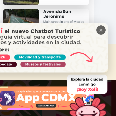
Avenida San
Jerónimo
Main street in one of Mexico
City's most iconic southern
×
neighborhoods . . .
ITAS AYUDA?
ama a Locatel