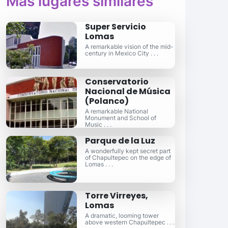
Más lugares similares
Super Servicio
Lomas
A remarkable vision of the mid-
century in Mexico City . . .
Conservatorio
Nacional de Música
(Polanco)
A remarkable National
Monument and School of
Music . . .
Parque de la Luz
A wonderfully kept secret part
of Chapultepec on the edge of
Lomas . . .
Torre Virreyes,
Lomas
A dramatic, looming tower
above western Chapultepec . . .