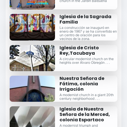
church in the Jardín Balbuena
Iglesia de la Sagrada
Familia
La construcción se inauguró en
enero de 1967 y se ha convertido en
un centro de oración para los
vecinos de la zona.
Iglesia de Cristo
Rey,Tacubaya
A circular modernist church on the
heights over Álvaro Obregón . . .
Nuestra Señora de
Fátima, colonia
Irrigación
A modernist church in a giant 20th
century neighborhood . . .
Iglesia de Nuestra
Señora de la Merced,
colonia Espartaco
A modernist triumph and