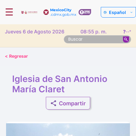
☰
MexicoCity
Español
.cdmx.gob.mx
Jueves 6 de Agosto 2026
08:55 p. m.
❓
--°
<
Regresar
Iglesia de San Antonio
María Claret
Compartir