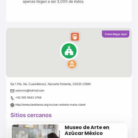
apenas llegan a ser 3,000 de éstos.
Como llegar aquí
Eje 1 Pte. (Av. Cuauhtémoc), Narvarte Poniente, 03020 CDMX
samcmx@hotmail.com
+52 (55) 5543 2766
http://www.claretianos.org.mx/san-antonio-maria-claret
Sitios cercanos
Museo de Arte en
Azúcar México