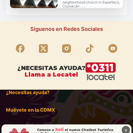
neighborhood church in Espartaco,
Coyoacán . . .
Síguenos en Redes Sociales
¿NECESITAS AYUDA?
Llama a Locatel
¿Necesitas ayuda?
Muévete en la CDMX
×