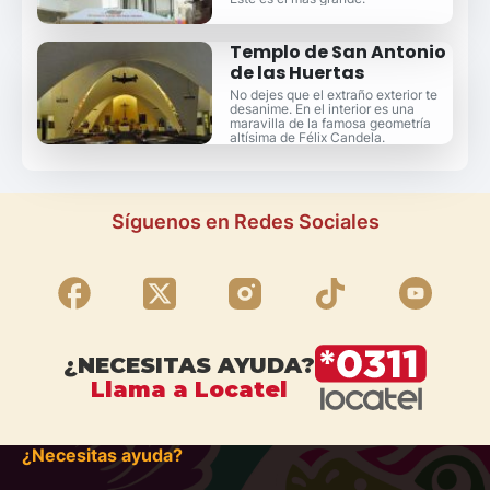
Templo de San Antonio
de las Huertas
No dejes que el extraño exterior te
desanime. En el interior es una
maravilla de la famosa geometría
altísima de Félix Candela.
Síguenos en Redes Sociales
¿NECESITAS AYUDA?
Llama a Locatel
¿Necesitas ayuda?