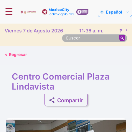
☰
MexicoCity
Español
.cdmx.gob.mx
Viernes 7 de Agosto 2026
11:36 a. m.
❓
--°
<
Regresar
Centro Comercial Plaza
Lindavista
Compartir