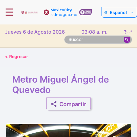
☰
MexicoCity
Español
.cdmx.gob.mx
Jueves 6 de Agosto 2026
03:08 a. m.
❓
--°
<
Regresar
Metro Miguel Ángel de
Quevedo
Compartir