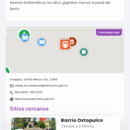
librerías emblemáticas (es decir, gigantes) marcan la pauta del
barrio.
Como llegar aquí
Oxtopulco, 04360 Mexico City, CDMX
unidad_de_orientacion@metro.cdmx.gob.mx
5627.4950 / 5627.4741
https://www.metro.cdmx.gob.mx/
Sitios cercanos
Barrio Oxtopulco
Cercano a 0.08 kms.