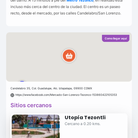
del barrio. A 15 minutos a pie del
Metro Tezonco
, en realidad está
incluso más cerca del centro de la ciudad. El centro es un paseo
recto, desde el mercado, por las calles Candelabro/San Lorenzo.
Como llegar aquí
Candelabro 35, Col. Guadalupe, Alc. Iztapalapa, 09900 CDMX
https://www.facebook.com/Mercado-San-Lorenzo-Tezonco-153860422105353
Sitios cercanos
Utopía Tezontli
Cercano a 0.20 kms.