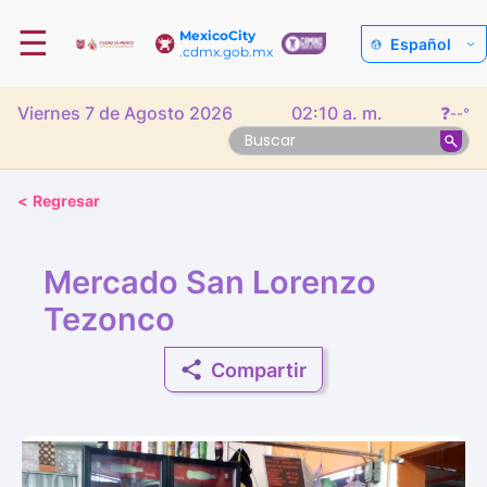
☰
MexicoCity
Español
.cdmx.gob.mx
Viernes 7 de Agosto 2026
02:10 a. m.
❓
--°
<
Regresar
Mercado San Lorenzo
Tezonco
Compartir