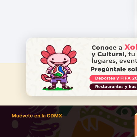
¿NECES
Ll
Muévete en la CDMX