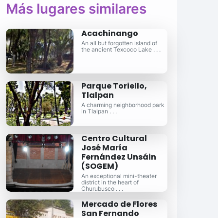
Más lugares similares
Acachinango
An all but forgotten island of
the ancient Texcoco Lake . . .
Parque Toriello,
Tlalpan
A charming neighborhood park
in Tlalpan . . .
Centro Cultural
José María
Fernández Unsáin
(SOGEM)
An exceptional mini-theater
district in the heart of
Churubusco . . .
Mercado de Flores
San Fernando