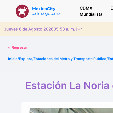
CDMX
E
MexicoCity
.cdmx.gob.mx
Mundialista
Jueves 6 de Agosto 2026
05:53 a. m.
❓
--°
<
Regresar
Inicio
/
Explora
/
Estaciones del Metro y Transporte Público
/
Est
Estación La Noria 