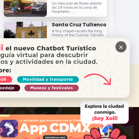
Un mercado de flores abierto
las 24 horas en la zona de
hospitales . . .
Santa Cruz Tultenco
A tiny chapel recalls the long
history of the Colonia Tránsito .
. .
×
ITAS AYUDA?
ama a Locatel