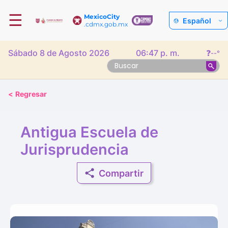
☰
MexicoCity
Español
.cdmx.gob.mx
Sábado 8 de Agosto 2026
06:47 p. m.
❓
--°
<
Regresar
Antigua Escuela de
Jurisprudencia
Compartir