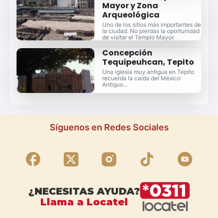
Mayor y Zona
Arqueológica
Uno de los sitios más importantes de
la ciudad. No pierdas la oportunidad
de visitar el Templo Mayor.
Concepción
Tequipeuhcan, Tepito
Una iglesia muy antigua en Tepito
recuerda la caída del México
Antiguo...
Síguenos en Redes Sociales
¿NECESITAS AYUDA?
Llama a Locatel