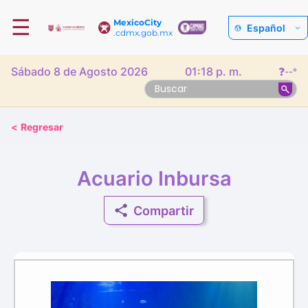
☰
MexicoCity
Español
.cdmx.gob.mx
Sábado 8 de Agosto 2026
01:18 p. m.
❓
--°
<
Regresar
Acuario Inbursa
Compartir