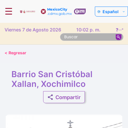
☰
MexicoCity
Español
.cdmx.gob.mx
Viernes 7 de Agosto 2026
10:02 p. m.
❓
--°
<
Regresar
Barrio San Cristóbal
Xallan, Xochimilco
Compartir