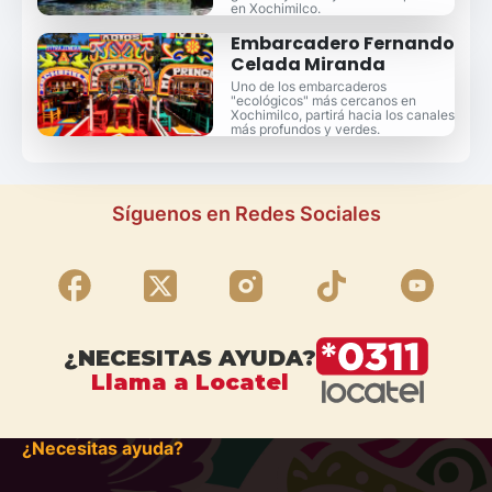
en Xochimilco.
Embarcadero Fernando
Celada Miranda
Uno de los embarcaderos
"ecológicos" más cercanos en
Xochimilco, partirá hacia los canales
más profundos y verdes.
Síguenos en Redes Sociales
¿NECESITAS AYUDA?
Llama a Locatel
¿Necesitas ayuda?