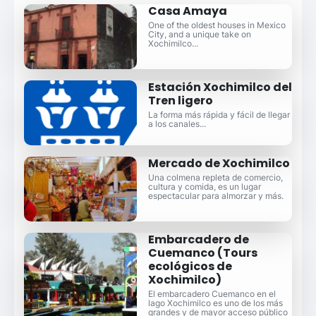
Casa Amaya
One of the oldest houses in Mexico
City, and a unique take on
Xochimilco...
Estación Xochimilco del
Tren ligero
La forma más rápida y fácil de llegar
a los canales...
Mercado de Xochimilco
Una colmena repleta de comercio,
cultura y comida, es un lugar
espectacular para almorzar y más.
Embarcadero de
Cuemanco (Tours
ecológicos de
Xochimilco)
El embarcadero Cuemanco en el
lago Xochimilco es uno de los más
grandes y de mayor acceso público