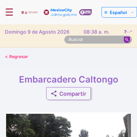
☰
MexicoCity
Español
.cdmx.gob.mx
Domingo 9 de Agosto 2026
08:38 a. m.
❓
--°
<
Regresar
Embarcadero Caltongo
Compartir