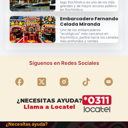
lago Xochimilco es uno de los más
grandes y de mayor acceso público
en Xochimilco.
Embarcadero Fernando
Celada Miranda
Uno de los embarcaderos
"ecológicos" más cercanos en
Xochimilco, partirá hacia los canales
más profundos y verdes.
Síguenos en Redes Sociales
¿NECESITAS AYUDA?
Llama a Locatel
¿Necesitas ayuda?