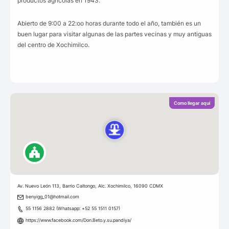
productos agrícolas en 1943.
Abierto de 9:00 a 22:oo horas durante todo el año, también es un
buen lugar para visitar algunas de las partes vecinas y muy antiguas
del centro de Xochimilco.
Como llegar aquí
Av. Nuevo León 113, Barrio Caltongo, Alc. Xochimilco, 16090 CDMX
benyigg_01@hotmail.com
55 1156 2882 (Whatsapp: +52 55 1511 0157)
https://www.facebook.com/Don.Beto.y.su.pandiya/