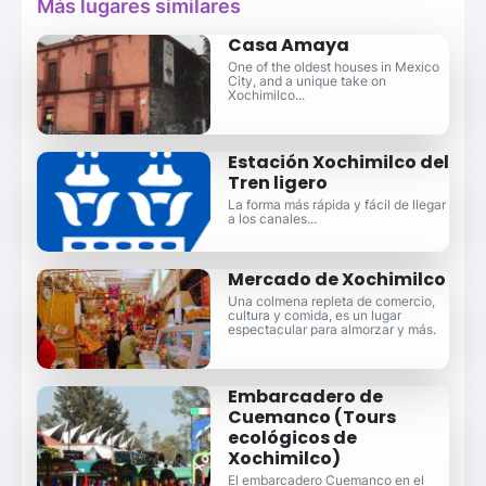
Más lugares similares
Casa Amaya
One of the oldest houses in Mexico
City, and a unique take on
Xochimilco...
Estación Xochimilco del
Tren ligero
La forma más rápida y fácil de llegar
a los canales...
Mercado de Xochimilco
Una colmena repleta de comercio,
cultura y comida, es un lugar
espectacular para almorzar y más.
Embarcadero de
Cuemanco (Tours
ecológicos de
Xochimilco)
El embarcadero Cuemanco en el