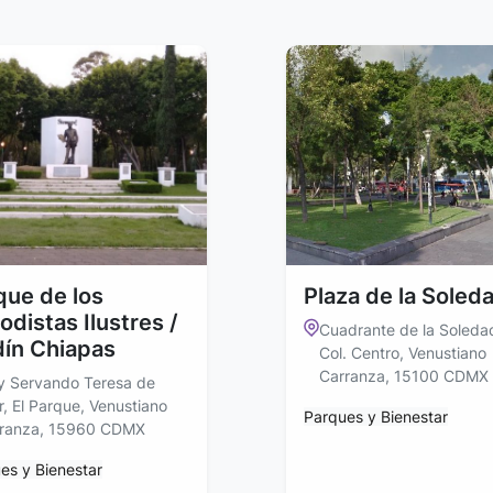
que de los
Plaza de la Soled
odistas Ilustres /
Cuadrante de la Soledad
dín Chiapas
Col. Centro, Venustiano
Carranza, 15100 CDMX
y Servando Teresa de
r, El Parque, Venustiano
Parques y Bienestar
ranza, 15960 CDMX
es y Bienestar