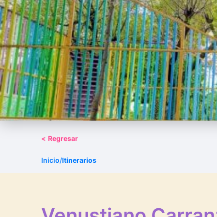
<
Regresar
Inicio
/
Itinerarios
Venustiano Carran