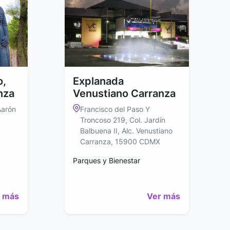
o,
Explanada
nza
Venustiano Carranza
Aarón
Francisco del Paso Y
Troncoso 219, Col. Jardín
Balbuena II, Alc. Venustiano
Carranza, 15900 CDMX
Parques y Bienestar
 más
Ver más