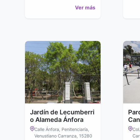
Ver más
Jardín de Lecumberri
Par
o Alameda Ánfora
Can
Calle Ánfora, Penitenciaría,
Col
Venustiano Carranza, 15280
Car