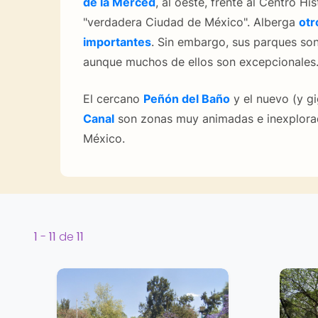
de la Merced
, al oeste, frente al Centro His
"verdadera Ciudad de México". Alberga
otr
importantes
. Sin embargo, sus parques so
aunque muchos de ellos son excepcionales
El cercano
Peñón del Baño
y el nuevo (y g
Canal
son zonas muy animadas e inexplora
México.
1
-
11
de
11