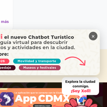
 más
×
ITAS AYUDA?
ama a Locatel