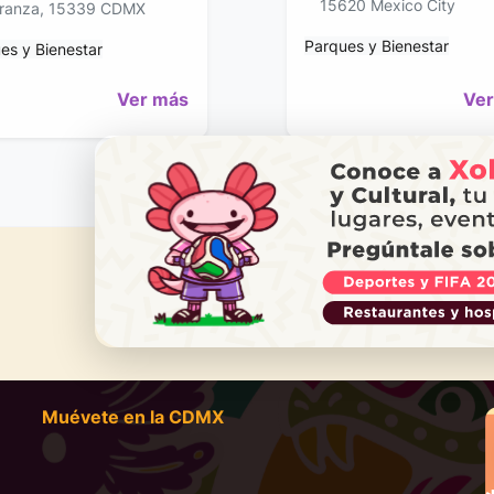
15620 Mexico City
ranza, 15339 CDMX
Parques y Bienestar
es y Bienestar
Ver más
Ver
¿NECES
Ll
Muévete en la CDMX