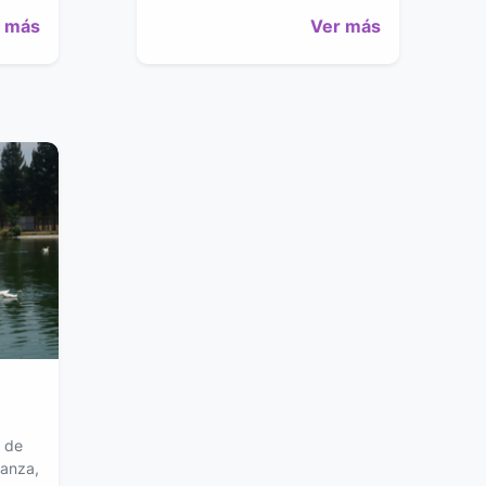
 más
Ver más
d de
ranza,