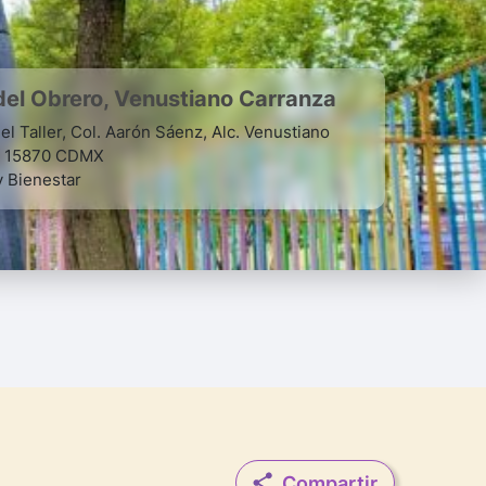
del Obrero, Venustiano Carranza
el Taller, Col. Aarón Sáenz, Alc. Venustiano
, 15870 CDMX
 Bienestar
Compartir