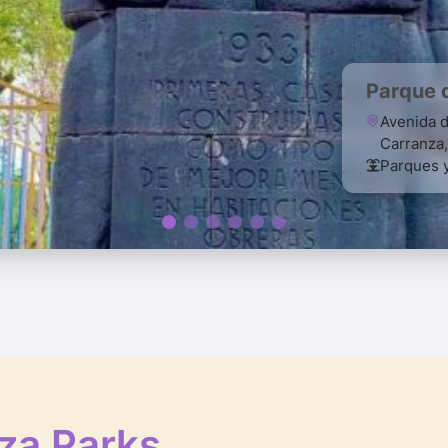
Parque 
Avenida d
Carranza
Parques y
za Parks