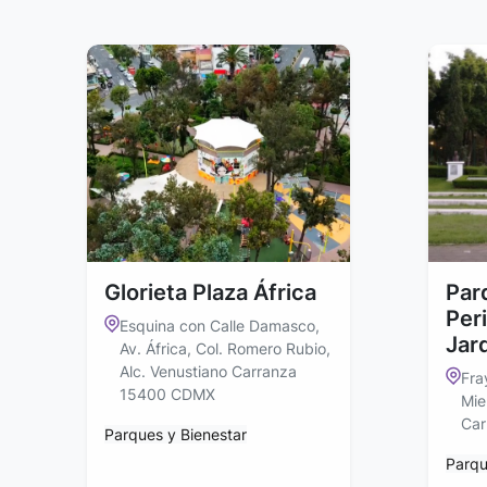
Glorieta Plaza África
Par
Peri
Esquina con Calle Damasco,
Jar
Av. África, Col. Romero Rubio,
Alc. Venustiano Carranza
Fra
15400 CDMX
Mie
Car
Parques y Bienestar
Parqu