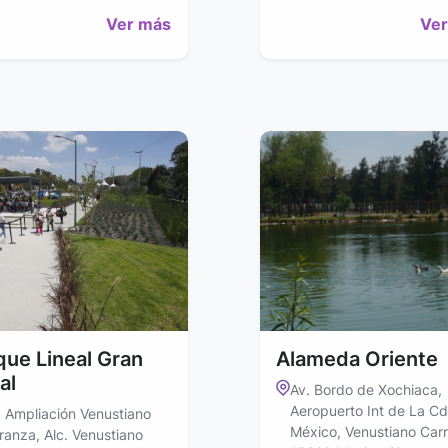
Ver más
Ver
que Lineal Gran
Alameda Oriente
al
Av. Bordo de Xochiaca,
Aeropuerto Int de La C
. Ampliación Venustiano
México, Venustiano Car
ranza, Alc. Venustiano