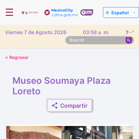
☰
MexicoCity
Español
.cdmx.gob.mx
Viernes 7 de Agosto 2026
03:58 a. m.
❓
--°
<
Regresar
Museo Soumaya Plaza
Loreto
Compartir