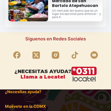
Mercado de San
Bartolo Atepehuacan
Un mercado tan bueno que es un
lugar excepcional para almorzar - y
para ti.
Síguenos en Redes Sociales
¿NECESITAS AYUDA?
Llama a Locatel
¿Necesitas ayuda?
Muévete en la CDMX