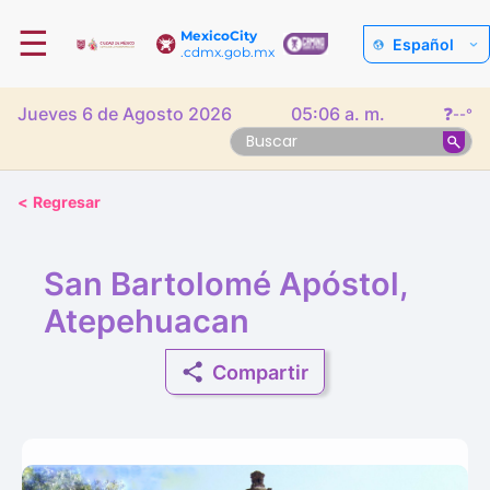
☰
MexicoCity
Español
.cdmx.gob.mx
Jueves 6 de Agosto 2026
05:06 a. m.
❓
--°
<
Regresar
San Bartolomé Apóstol,
Atepehuacan
Compartir