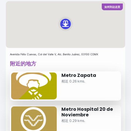
如何到达这里
Avenida Félix Cuevas, Col del Valle V, Alc. Benito Juárez, 03100 CDMX
附近的地方
Metro Zapata
相近 0.26 kms.
Metro Hospital 20 de
Noviembre
相近 0.29 kms.