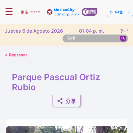
☰
MexicoCity
中文
.cdmx.gob.mx
Jueves 6 de Agosto 2026
01:04 p. m.
❓
--°
<
Regresar
Parque Pascual Ortiz
Rubio
分享