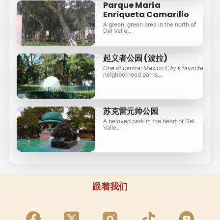
Parque María
Enriqueta Camarillo
A green, green area in the north of
Del Valle...
起义者公园 (波拉)
One of central Mexico City's favorite
neighborhood parks...
苏克雷元帅公园
A beloved park in the heart of Del
Valle...
跟着我们