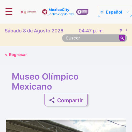
☰
MexicoCity
Español
.cdmx.gob.mx
Sábado 8 de Agosto 2026
04:47 p. m.
❓
--°
<
Regresar
Museo Olímpico
Mexicano
Compartir