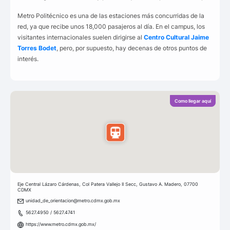
Metro Politécnico es una de las estaciones más concurridas de la
red, ya que recibe unos 18,000 pasajeros al día. En el campus, los
visitantes internacionales suelen dirigirse al
Centro Cultural Jaime
Torres Bodet
, pero, por supuesto, hay decenas de otros puntos de
interés.
Como llegar aquí
Eje Central Lázaro Cárdenas, Col Patera Vallejo II Secc, Gustavo A. Madero, 07700
CDMX
unidad_de_orientacion@metro.cdmx.gob.mx
5627.4950 / 5627.4741
https://www.metro.cdmx.gob.mx/