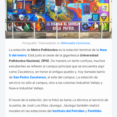
Fotografía: Thelmadatter on
Wikimedia Commons
.
La estación de
Metro Politécnico
es la estación terminal de la
línea
5 del metro
. Está justo al oeste de la gigantesca
Universidad
Politécnica Nacional, (IPN)
. De manera un tanto confusa, muchos
estudiantes se refieren al campus principal que se encuentra aquí
como Zacatenco, en honor al antiguo pueblo y, hoy llamado barrio
de
San Pedro Zacatenco
, al este del campus. La estación da
servicio no sólo al campus, sino a las colonias Industrial Vallejo y
Nueva Industrial Vallejo.
El mural de la estación, (en la foto) se llama
La técnica al servicio de
la patria
, de José Luis Elías Jáuregui. Jáuregui también realizó
murales en las estaciones del
Instituto del Petróleo
y
Pantitlán
.