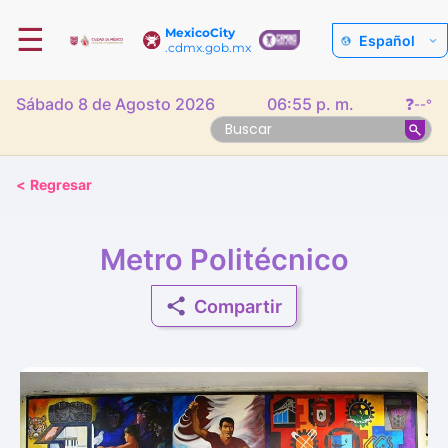
☰
MexicoCity
Español
.cdmx.gob.mx
Sábado 8 de Agosto 2026
06:55 p. m.
❓
--°
<
Regresar
Metro Politécnico
Compartir