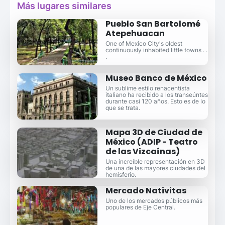
Más lugares similares
Pueblo San Bartolomé
Atepehuacan
One of Mexico City's oldest
continuously inhabited little towns . .
.
Museo Banco de México
Un sublime estilo renacentista
italiano ha recibido a los transeúntes
durante casi 120 años. Esto es de lo
que se trata.
Mapa 3D de Ciudad de
México (ADIP - Teatro
de las Vizcaínas)
Una increíble representación en 3D
de una de las mayores ciudades del
hemisferio.
Mercado Nativitas
Uno de los mercados públicos más
populares de Eje Central.