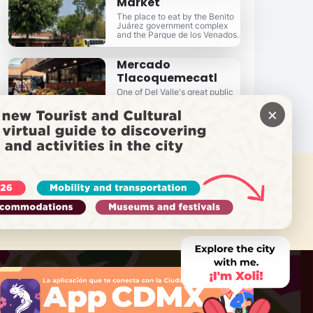
Market
The place to eat by the Benito
Juárez government complex
and the Parque de los Venados.
Mercado
Tlacoquemecatl
One of Del Valle's great public
markets, lunch is fresh every
×
day!
需要帮助吗？
致电 Locatel