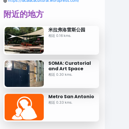
https://lacalacacultural.wordpress.com/
附近的地方
米拉弗洛雷斯公园
相近 0.16 kms.
SOMA: Curatorial
and Art Space
相近 0.30 kms.
Metro San Antonio
相近 0.33 kms.