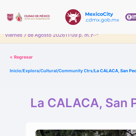
MexicoCity
.cdmx.gob.mx
Viernes 7 de Agosto 2026
11:09 p. m.
❓
--°
<
Regresar
Inicio
/
Explora
/
Cultural/Community Ctrs
/
La CALACA, San Ped
La CALACA, San P