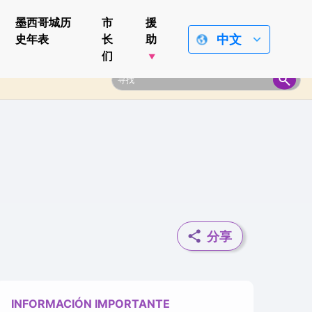
墨西哥城历
市
援
中文
史年表
长
助
们
分享
INFORMACIÓN IMPORTANTE