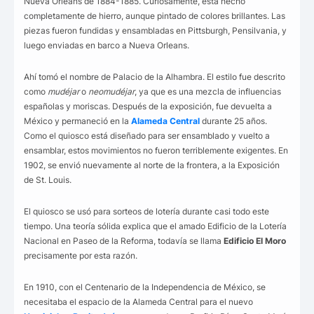
Nueva Orleans de 1884-1885. Curiosamente, está hecho
completamente de hierro, aunque pintado de colores brillantes. Las
piezas fueron fundidas y ensambladas en Pittsburgh, Pensilvania, y
luego enviadas en barco a Nueva Orleans.
Ahí tomó el nombre de Palacio de la Alhambra. El estilo fue descrito
como
mudéjar
o
neomudéjar
, ya que es una mezcla de influencias
españolas y moriscas. Después de la exposición, fue devuelta a
México y permaneció en la
Alameda Central
durante 25 años.
Como el quiosco está diseñado para ser ensamblado y vuelto a
ensamblar, estos movimientos no fueron terriblemente exigentes. En
1902, se envió nuevamente al norte de la frontera, a la Exposición
de St. Louis.
El quiosco se usó para sorteos de lotería durante casi todo este
tiempo. Una teoría sólida explica que el amado Edificio de la Lotería
Nacional en Paseo de la Reforma, todavía se llama
Edificio El Moro
precisamente por esta razón.
En 1910, con el Centenario de la Independencia de México, se
necesitaba el espacio de la Alameda Central para el nuevo