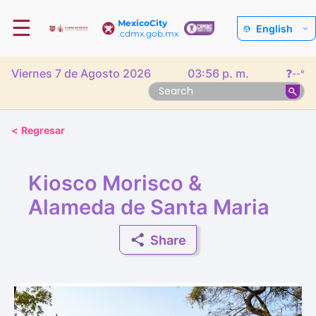
☰
MexicoCity
English
.cdmx.gob.mx
Viernes 7 de Agosto 2026
03:56 p. m.
❓
--°
<
Regresar
Kiosco Morisco &
Alameda de Santa Maria
Share