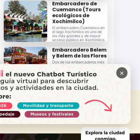
Embarcadero de
Cuemanco (Tours
ecológicos de
Xochimilco)
El embarcadero Cuemanco en
el lago Xochimilco es uno de
los más grandes y de mayor
acceso público en Xochimilco.
Embarcadero Belem
y Belem de las Flores
Dos de los embarcaderos más
populares de Xochimilco, justo
en el centro, también son de los
×
de más fácil acceso.
ITAS AYUDA?
ama a Locatel