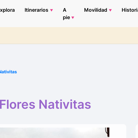
xplora
Itinerarios
A
Movilidad
Histori
pie
ativitas
lores Nativitas