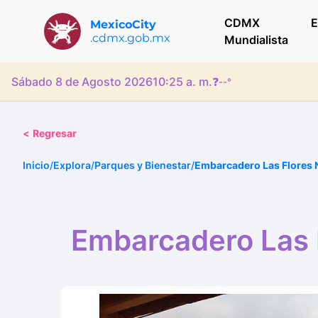
CDMX
E
MexicoCity
.cdmx.gob.mx
Mundialista
Sábado 8 de Agosto 2026
10:25 a. m.
❓
--°
<
Regresar
Inicio
/
Explora
/
Parques y Bienestar
/
Embarcadero Las Flores N
Embarcadero Las F