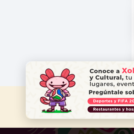
¿NECES
Ll