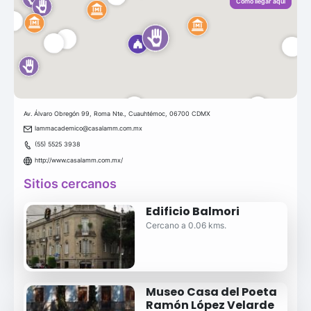
Como llegar aquí
Av. Álvaro Obregón 99, Roma Nte., Cuauhtémoc, 06700 CDMX
lammacademico@casalamm.com.mx
(55) 5525 3938
http://www.casalamm.com.mx/
Sitios cercanos
Edificio Balmori
Cercano a 0.06 kms.
Museo Casa del Poeta
Ramón López Velarde