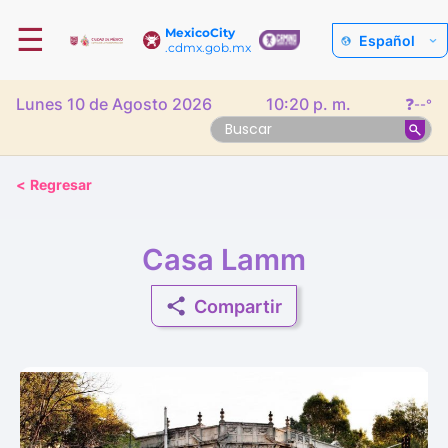
☰
MexicoCity
Español
.cdmx.gob.mx
Lunes 10 de Agosto 2026
10:20 p. m.
❓
--°
<
Regresar
Casa Lamm
Compartir