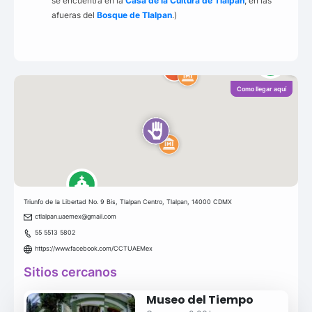
se encuentra en la
Casa de la Cultura de Tlalpan
, en las
afueras del
Bosque de Tlalpan
.)
Como llegar aquí
Triunfo de la Libertad No. 9 Bis, Tlalpan Centro, Tlalpan, 14000 CDMX
ctlalpan.uaemex@gmail.com
55 5513 5802
https://www.facebook.com/CCTUAEMex
Sitios cercanos
Museo del Tiempo