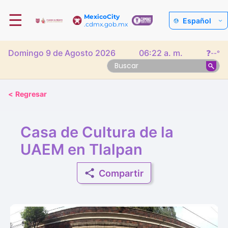
☰
MexicoCity
Español
.cdmx.gob.mx
Domingo 9 de Agosto 2026
06:22 a. m.
❓
--°
<
Regresar
Casa de Cultura de la
UAEM en Tlalpan
Compartir