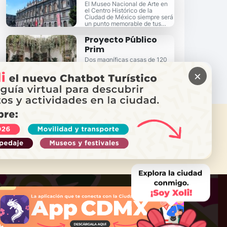
El Museo Nacional de Arte en
el Centro Histórico de la
Ciudad de México siempre será
un punto memorable de tus
vacaciones.
Proyecto Público
Prim
Dos magníficas casas de 120
años de antigüedad
×
convertidas para eventos.
ITAS AYUDA?
ama a Locatel