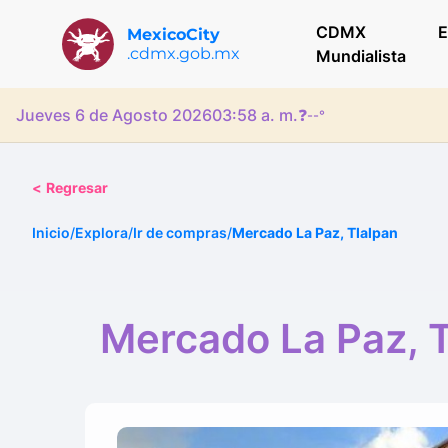
CDMX
E
MexicoCity
.cdmx.gob.mx
Mundialista
Jueves 6 de Agosto 2026
03:58 a. m.
❓
--°
<
Regresar
Inicio
/
Explora
/
Ir de compras
/
Mercado La Paz, Tlalpan
Mercado La Paz, T