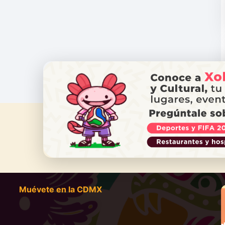
¿NECES
Ll
Muévete en la CDMX