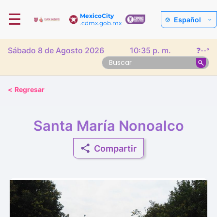
☰
MexicoCity
Español
.cdmx.gob.mx
Sábado 8 de Agosto 2026
10:35 p. m.
❓
--°
<
Regresar
Santa María Nonoalco
Compartir