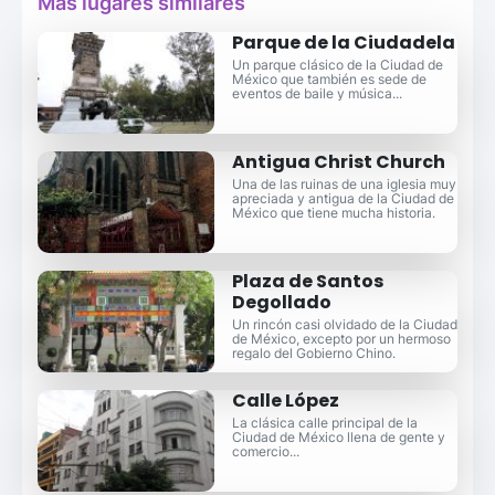
Más lugares similares
Parque de la Ciudadela
Un parque clásico de la Ciudad de
México que también es sede de
eventos de baile y música...
Antigua Christ Church
Una de las ruinas de una iglesia muy
apreciada y antigua de la Ciudad de
México que tiene mucha historia.
Plaza de Santos
Degollado
Un rincón casi olvidado de la Ciudad
de México, excepto por un hermoso
regalo del Gobierno Chino.
Calle López
La clásica calle principal de la
Ciudad de México llena de gente y
comercio...