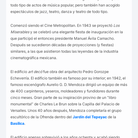
todo tipo de actos de música popular, pero también han acogido
espectáculos de jazz, teatro, danza y teatro de todo tipo.
Comenzó siendo el Cine Metropolitan. En 1943 se proyectó
Los
Miserables
y se celebró una elegante fiesta de inauguración en la
que participó el entonces presidente Manuel Ávila Camacho.
Después se sucedieron décadas de proyecciones (y fiestas)
similares, a las que asistieron todas las leyendas de la industria
cinematográfica mexicana.
El edificio
art decó
fue obra del arquitecto Pedro Gorozpe
Echeverría. El edificio también es famoso por su interior; en 1942, el
famoso escenógrafo Aurelio G. D. Mendoza dirigió un equipo de más
de 400 carpinteros, yeseros, moldeadores y fundidores durante
cinco meses. Gran parte de su inspiración provino de un “libro
monumental” de Charles Le Brun sobre la Capilla del Palacio de
Versalles. Unos 40 años después, Mendoza completaría el grupo
escultórico de la Ofrenda dentro del
Jardín del Tepeyac
de la
Basílica
.
El edificio apenas sobrevivió a los años ochenta y acabó siendo