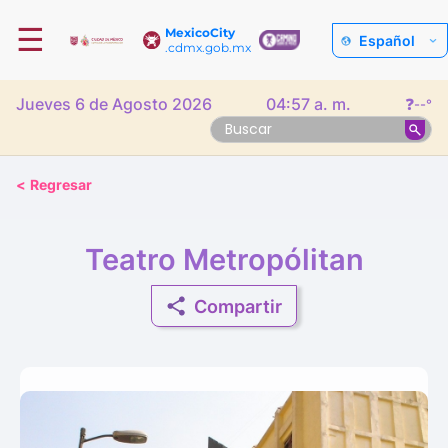
☰
MexicoCity
Español
.cdmx.gob.mx
Jueves 6 de Agosto 2026
04:57 a. m.
❓
--°
<
Regresar
Teatro Metropólitan
Compartir