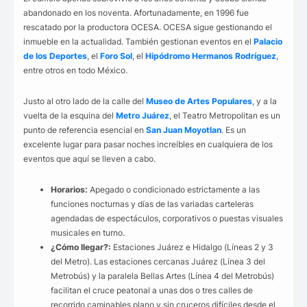
abandonado en los noventa. Afortunadamente, en 1996 fue
rescatado por la productora OCESA. OCESA sigue gestionando el
inmueble en la actualidad. También gestionan eventos en el
Palacio
de los Deportes
, el
Foro Sol
, el
Hipódromo Hermanos Rodríguez
,
entre otros en todo México.
Justo al otro lado de la calle del
Museo de Artes Populares
, y a la
vuelta de la esquina del
Metro Juárez
, el Teatro Metropolitan es un
punto de referencia esencial en
San Juan Moyotlan
. Es un
excelente lugar para pasar noches increíbles en cualquiera de los
eventos que aquí se lleven a cabo.
Horarios:
Apegado o condicionado estrictamente a las
funciones nocturnas y días de las variadas carteleras
agendadas de espectáculos, corporativos o puestas visuales
musicales en turno.
¿Cómo llegar?:
Estaciones Juárez e Hidalgo (Líneas 2 y 3
del Metro). Las estaciones cercanas Juárez (Línea 3 del
Metrobús) y la paralela Bellas Artes (Línea 4 del Metrobús)
facilitan el cruce peatonal a unas dos o tres calles de
recorrido caminables plano y sin cruceros difíciles desde el