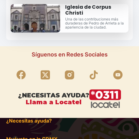
Iglesia de Corpus
Christi
Una de las contribuciones más
duraderas de Pedro de Arrieta a la
apariencia de la ciudad.
Síguenos en Redes Sociales
¿NECESITAS AYUDA?
Llama a Locatel
¿Necesitas ayuda?