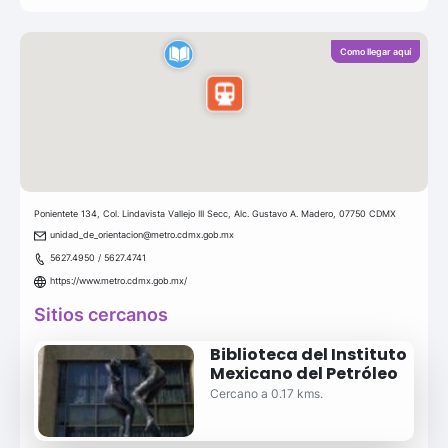
Como llegar aquí
Ponientete 134, Col. Lindavista Vallejo III Secc, Alc. Gustavo A. Madero, 07750 CDMX
unidad_de_orientacion@metro.cdmx.gob.mx
5627.4950 / 5627.4741
https://www.metro.cdmx.gob.mx/
Sitios cercanos
Biblioteca del Instituto
Mexicano del Petróleo
Cercano a 0.17 kms.