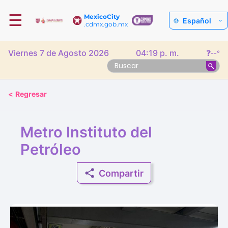
☰
MexicoCity
Español
.cdmx.gob.mx
Viernes 7 de Agosto 2026
04:19 p. m.
❓
--°
<
Regresar
Metro Instituto del
Petróleo
Compartir