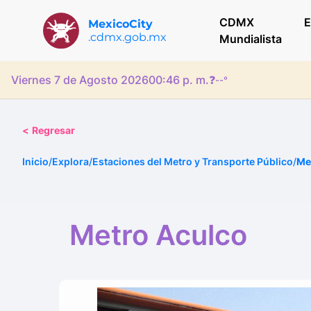
CDMX
E
MexicoCity
.cdmx.gob.mx
Mundialista
Viernes 7 de Agosto 2026
00:46 p. m.
❓
--°
<
Regresar
Inicio
/
Explora
/
Estaciones del Metro y Transporte Público
/
Me
Metro Aculco