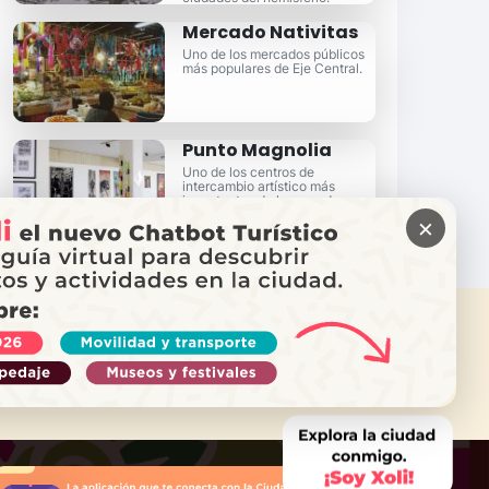
Mercado Nativitas
Uno de los mercados públicos
más populares de Eje Central.
Punto Magnolia
Uno de los centros de
intercambio artístico más
importantes de la zona de
Garibaldi.
×
ITAS AYUDA?
ama a Locatel