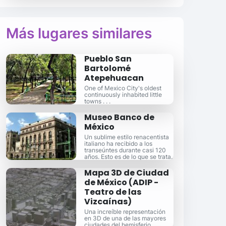
Más lugares similares
Pueblo San
Bartolomé
Atepehuacan
One of Mexico City's oldest
continuously inhabited little
towns . . .
Museo Banco de
México
Un sublime estilo renacentista
italiano ha recibido a los
transeúntes durante casi 120
años. Esto es de lo que se trata.
Mapa 3D de Ciudad
de México (ADIP -
Teatro de las
Vizcaínas)
Una increíble representación
en 3D de una de las mayores
ciudades del hemisferio.