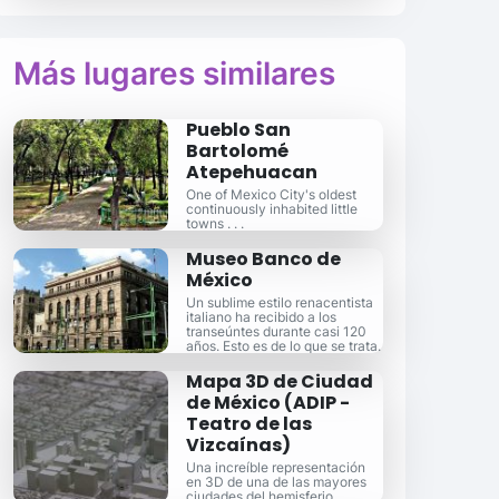
Más lugares similares
Pueblo San
Bartolomé
Atepehuacan
One of Mexico City's oldest
continuously inhabited little
towns . . .
Museo Banco de
México
Un sublime estilo renacentista
italiano ha recibido a los
transeúntes durante casi 120
años. Esto es de lo que se trata.
Mapa 3D de Ciudad
de México (ADIP -
Teatro de las
Vizcaínas)
Una increíble representación
en 3D de una de las mayores
ciudades del hemisferio.