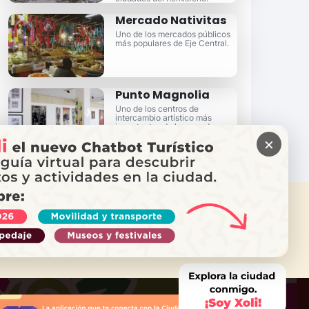
Mercado Nativitas
Uno de los mercados públicos
más populares de Eje Central.
Punto Magnolia
Uno de los centros de
intercambio artístico más
importantes de la zona de
Garibaldi.
×
ITAS AYUDA?
ama a Locatel