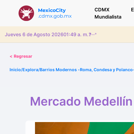
CDMX
E
MexicoCity
.cdmx.gob.mx
Mundialista
Jueves 6 de Agosto 2026
01:49 a. m.
❓
--°
<
Regresar
Inicio
/
Explora
/
Barrios Modernos -Roma, Condesa y Polanco-
Mercado Medellín