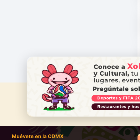
¿NECES
Ll
Muévete en la CDMX