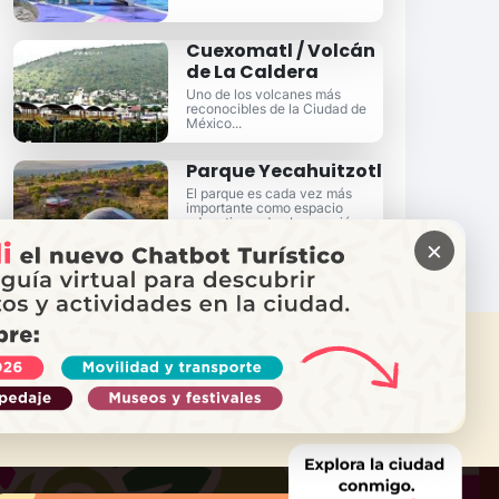
Cuexomatl / Volcán
de La Caldera
Uno de los volcanes más
reconocibles de la Ciudad de
México...
Parque Yecahuitzotl
El parque es cada vez más
importante como espacio
educativo y de observación
astronómica.
×
ITAS AYUDA?
ama a Locatel