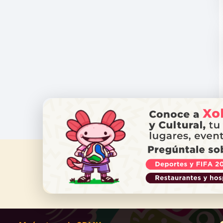
¿NECES
Ll