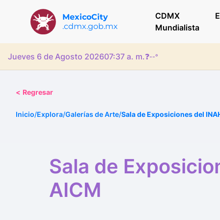
CDMX
E
MexicoCity
.cdmx.gob.mx
Mundialista
Jueves 6 de Agosto 2026
07:37 a. m.
❓
--°
<
Regresar
Inicio
/
Explora
/
Galerías de Arte
/
Sala de Exposiciones del INAH
Sala de Exposicion
AICM